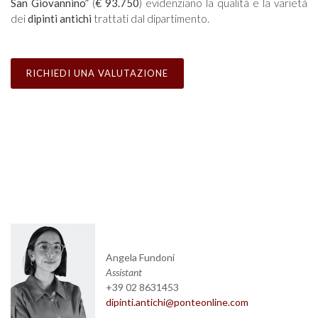
San Giovannino”
(
€ 93.750
) evidenziano la qualità e la varietà
dei
dipinti antichi
trattati dal dipartimento.
RICHIEDI UNA VALUTAZIONE
Angela Fundoni
Assistant
+39 02 8631453
dipinti.antichi@ponteonline.com