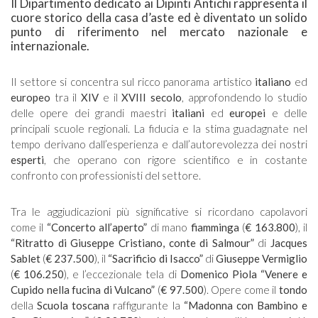
Il Dipartimento dedicato ai Dipinti Antichi rappresenta il
cuore storico della casa d’aste ed è diventato un solido
punto di riferimento nel mercato nazionale e
internazionale.
Il settore si concentra sul ricco panorama artistico
italiano
ed
europeo
tra il
XIV
e il
XVIII secolo
, approfondendo lo studio
delle opere dei grandi maestri
italiani
ed
europei
e delle
principali scuole regionali. La fiducia e la stima guadagnate nel
tempo derivano dall’esperienza e dall’autorevolezza dei nostri
esperti
, che operano con rigore scientifico e in costante
confronto con professionisti del settore.
Tra le aggiudicazioni più significative si ricordano capolavori
come il
“Concerto all’aperto”
di mano
fiamminga
(
€ 163.800
), il
“Ritratto di Giuseppe Cristiano, conte di Salmour”
di
Jacques
Sablet
(
€ 237.500
), il
“Sacrificio di Isacco”
di
Giuseppe Vermiglio
(
€ 106.250
), e l’eccezionale tela di
Domenico Piola
“Venere e
Cupido nella fucina di Vulcano”
(
€ 97.500
). Opere come il
tondo
della
Scuola toscana
raffigurante la
“Madonna con Bambino e