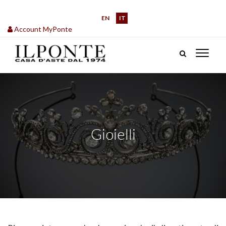
EN
IT
Account MyPonte
Gioielli