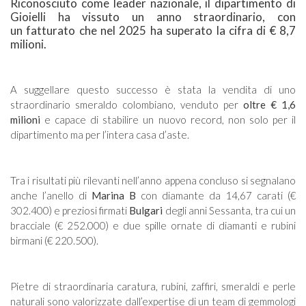
Riconosciuto come leader nazionale, il dipartimento di
Gioielli ha vissuto un anno straordinario, con
un fatturato che nel 2025 ha superato la cifra di € 8,7
milioni.
A suggellare questo successo è stata la vendita di uno
straordinario smeraldo colombiano, venduto per
oltre € 1,6
milioni
e capace di stabilire un nuovo record, non solo per il
dipartimento ma per l’intera casa d’aste.
Tra i risultati più rilevanti nell’anno appena concluso si segnalano
anche l’anello di
Marina B
con diamante da 14,67 carati (€
302.400) e preziosi firmati
Bulgari
degli anni Sessanta, tra cui un
bracciale (€ 252.000) e due spille ornate di diamanti e rubini
birmani (€ 220.500).
Pietre di straordinaria caratura, rubini, zaffiri, smeraldi e perle
naturali sono valorizzate dall’expertise di un team di gemmologi